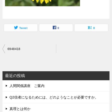
Tweet
0
0
投
6948418
稿
ナ
ビ
最近の投稿
ゲ
人間関係講座 ご案内
ー
シ
Q2信者になるためには、どのようなことが必要ですか。
ョ
真理とは何か