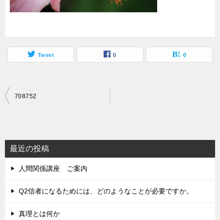
Tweet
0
0
投
708752
稿
ナ
ビ
最近の投稿
ゲ
人間関係講座 ご案内
ー
シ
Q2信者になるためには、どのようなことが必要ですか。
ョ
真理とは何か