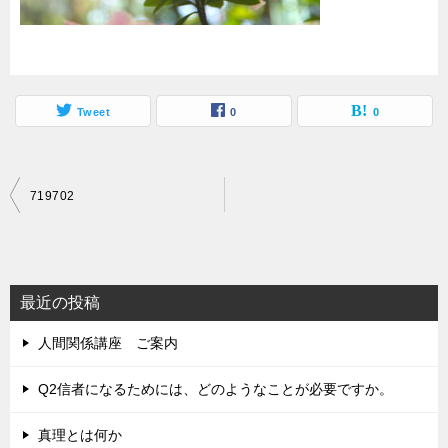
Tweet
0
0
投
719702
稿
ナ
ビ
最近の投稿
ゲ
人間関係講座 ご案内
ー
シ
Q2信者になるためには、どのようなことが必要ですか。
ョ
真理とは何か