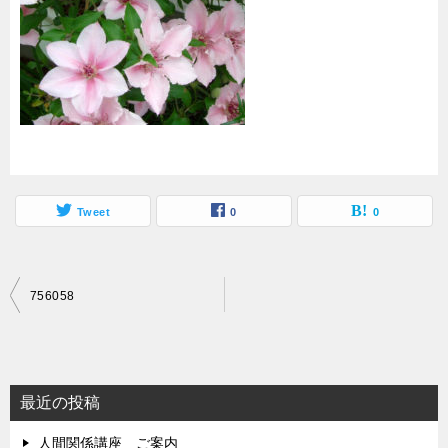
Tweet
0
0
投
756058
稿
ナ
ビ
最近の投稿
ゲ
人間関係講座 ご案内