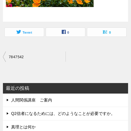
Tweet
0
0
投
7847542
稿
ナ
ビ
最近の投稿
ゲ
人間関係講座 ご案内
ー
シ
Q2信者になるためには、どのようなことが必要ですか。
ョ
真理とは何か
ン