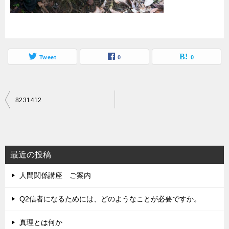
Tweet
0
0
投
8231412
稿
ナ
ビ
最近の投稿
ゲ
人間関係講座 ご案内
ー
シ
Q2信者になるためには、どのようなことが必要ですか。
ョ
真理とは何か