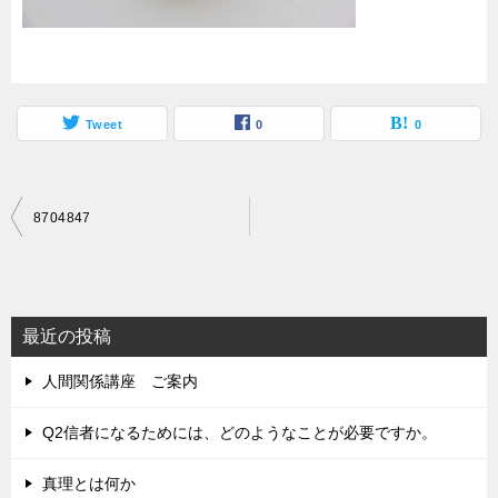
Tweet
0
0
投
8704847
稿
ナ
ビ
最近の投稿
ゲ
人間関係講座 ご案内
ー
シ
Q2信者になるためには、どのようなことが必要ですか。
ョ
真理とは何か