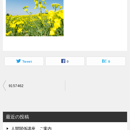
Tweet
0
0
投
9157462
稿
ナ
ビ
最近の投稿
ゲ
人間関係講座 ご案内