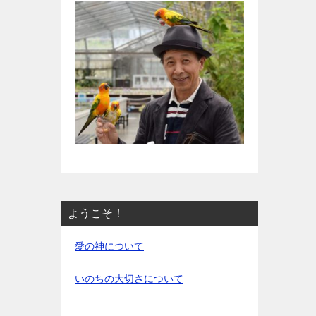
ようこそ！
愛の神について
いのちの大切さについて