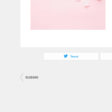
Tweet
投
9166840
稿
ナ
ビ
ゲ