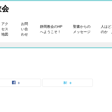
教会
アク
お問
静岡教会のHP
聖書からの
人はど
セス
い合
へようこそ！
メッセージ
のか 
地図
わせ
0
0