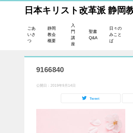
日本キリスト改革派 静岡
入
ごあ
静岡
日々の
門
聖書
いさ
教会
みこと
講
Q&A
つ
概要
ば
座
9166840
公開日：
2019年9月14日
Tweet