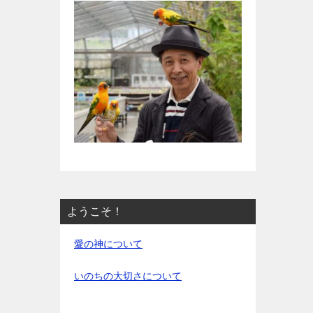
ようこそ！
愛の神について
いのちの大切さについて