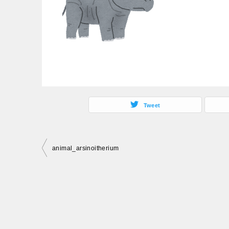
Tweet
投
animal_arsinoitherium
稿
ナ
ビ
ゲ
ー