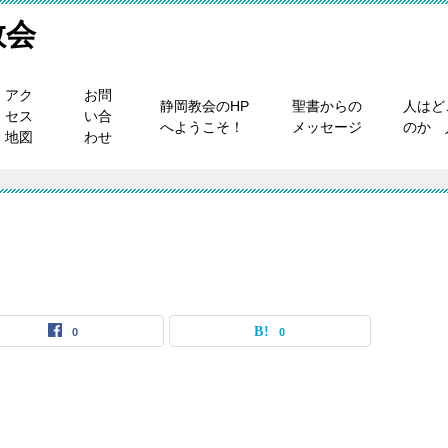
教会
アク
お問
静岡教会のHP
聖書からの
人はど
セス
い合
へようこそ！
メッセージ
のか 
地図
わせ
0
0