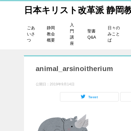
日本キリスト改革派 静岡
入
ごあ
静岡
日々の
門
聖書
いさ
教会
みこと
講
Q&A
つ
概要
ば
座
animal_arsinoitherium
公開日：
2019年9月14日
Tweet