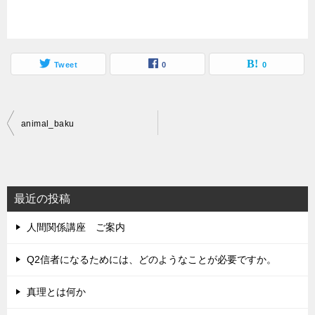
Tweet
0
0
投
animal_baku
稿
ナ
ビ
最近の投稿
ゲ
人間関係講座 ご案内
ー
シ
Q2信者になるためには、どのようなことが必要ですか。
ョ
真理とは何か
ン