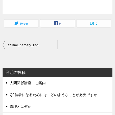
Tweet
0
0
投
animal_barbary_lion
稿
ナ
ビ
最近の投稿
ゲ
人間関係講座 ご案内
ー
シ
Q2信者になるためには、どのようなことが必要ですか。
ョ
真理とは何か
ン