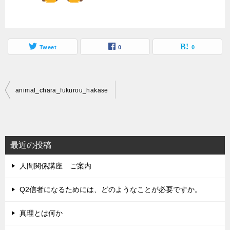
Tweet
0
0
投
animal_chara_fukurou_hakase
稿
ナ
ビ
最近の投稿
ゲ
人間関係講座 ご案内
ー
シ
Q2信者になるためには、どのようなことが必要ですか。
ョ
真理とは何か
ン