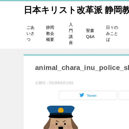
日本キリスト改革派 静岡
入
ごあ
静岡
日々の
門
聖書
いさ
教会
みこと
講
Q&A
つ
概要
ば
座
animal_chara_inu_police_s
公開日：
2019年9月14日
Tweet