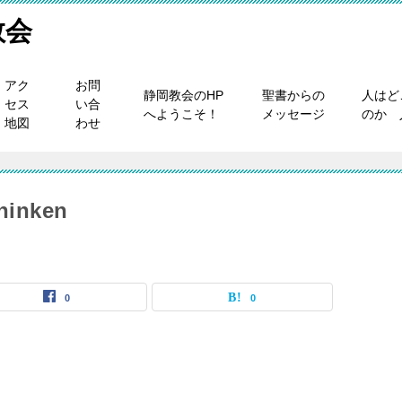
教会
アク
お問
静岡教会のHP
聖書からの
人はど
セス
い合
へようこそ！
メッセージ
のか 
地図
わせ
hinken
0
0