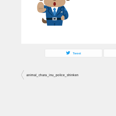
Tweet
投
animal_chara_inu_police_shinken
稿
ナ
ビ
ゲ
ー