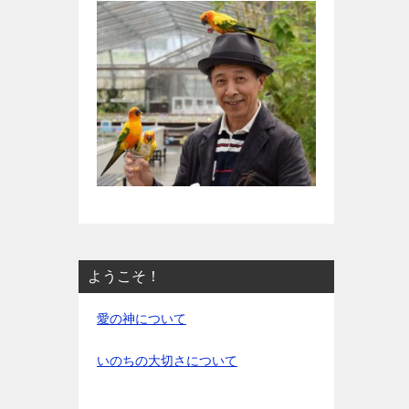
ようこそ！
愛の神について
いのちの大切さについて