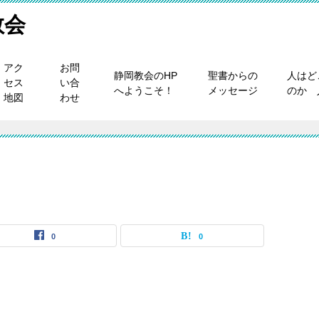
教会
アク
お問
静岡教会のHP
聖書からの
人はど
セス
い合
へようこそ！
メッセージ
のか 
地図
わせ
0
0