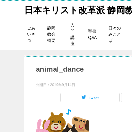
日本キリスト改革派 静岡
入
ごあ
静岡
日々の
門
聖書
いさ
教会
みこと
講
Q&A
つ
概要
ば
座
animal_dance
公開日：
2019年9月14日
Tweet