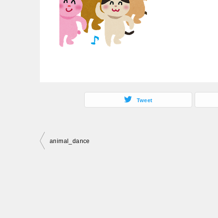
Tweet
投
animal_dance
稿
ナ
ビ
ゲ
ー