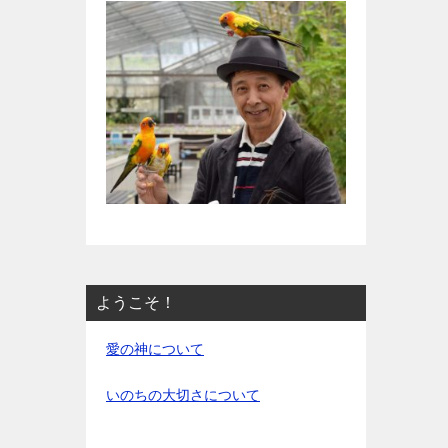
ようこそ！
愛の神について
いのちの大切さについて