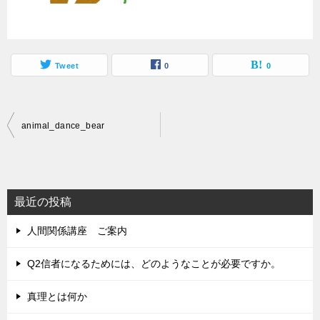
Tweet
0
0
投
animal_dance_bear
稿
ナ
ビ
最近の投稿
ゲ
人間関係講座 ご案内
ー
シ
Q2信者になるためには、どのようなことが必要ですか。
ョ
真理とは何か
ン