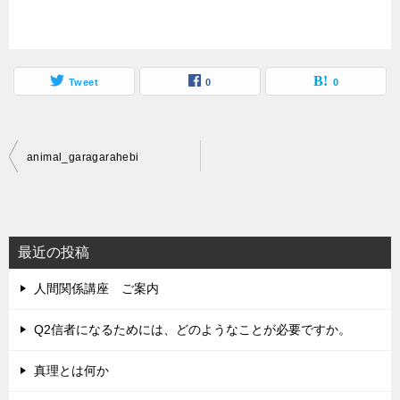
Tweet
0
0
投
animal_garagarahebi
稿
ナ
ビ
最近の投稿
ゲ
人間関係講座 ご案内
ー
シ
Q2信者になるためには、どのようなことが必要ですか。
ョ
真理とは何か
ン