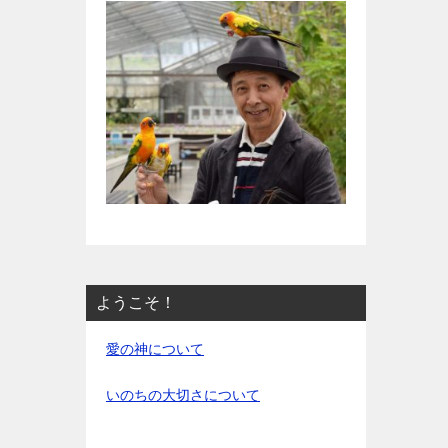
ようこそ！
愛の神について
いのちの大切さについて