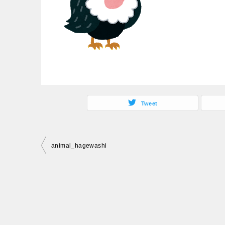
Tweet
投
animal_hagewashi
稿
ナ
ビ
ゲ
ー