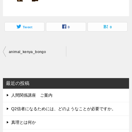
Tweet
0
0
投
animal_kenya_bongo
稿
ナ
ビ
最近の投稿
ゲ
人間関係講座 ご案内
ー
シ
Q2信者になるためには、どのようなことが必要ですか。
ョ
真理とは何か
ン