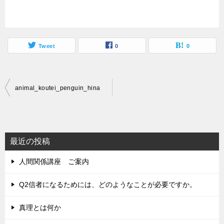
Tweet
0
0
投
animal_koutei_penguin_hina
稿
ナ
ビ
最近の投稿
ゲ
人間関係講座 ご案内
ー
シ
Q2信者になるためには、どのようなことが必要ですか。
ョ
真理とは何か
ン