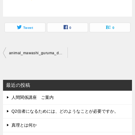
Tweet
0
0
投
animal_mawashi_guruma_degu
稿
ナ
ビ
最近の投稿
ゲ
人間関係講座 ご案内
ー
シ
Q2信者になるためには、どのようなことが必要ですか。
ョ
真理とは何か
ン