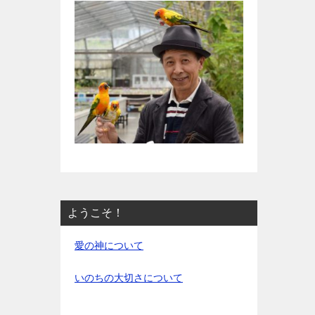
ようこそ！
愛の神について
いのちの大切さについて