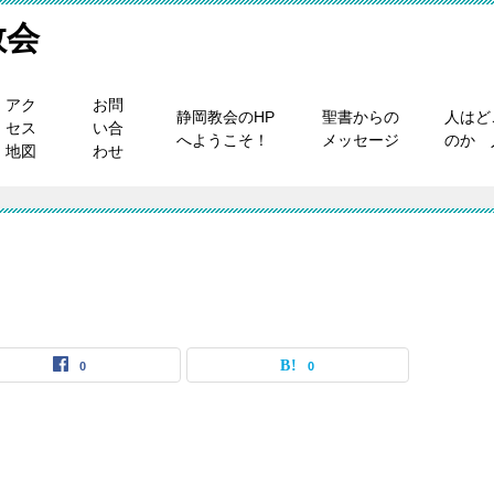
教会
アク
お問
静岡教会のHP
聖書からの
人はど
セス
い合
へようこそ！
メッセージ
のか 
地図
わせ
0
0