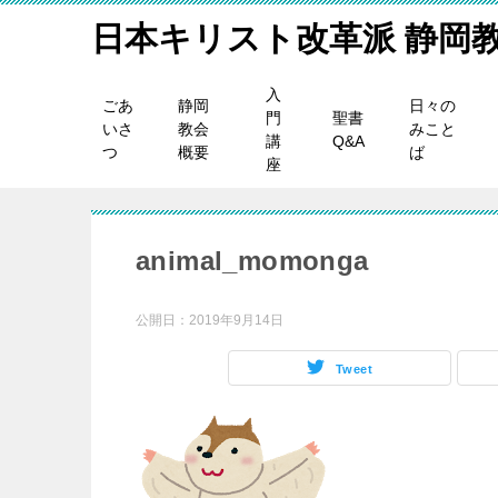
日本キリスト改革派 静岡
入
ごあ
静岡
日々の
門
聖書
いさ
教会
みこと
講
Q&A
つ
概要
ば
座
animal_momonga
公開日：
2019年9月14日
Tweet