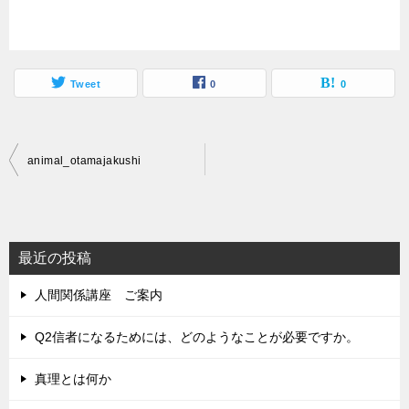
Tweet
0
0
投
animal_otamajakushi
稿
ナ
ビ
最近の投稿
ゲ
人間関係講座 ご案内
ー
シ
Q2信者になるためには、どのようなことが必要ですか。
ョ
真理とは何か
ン