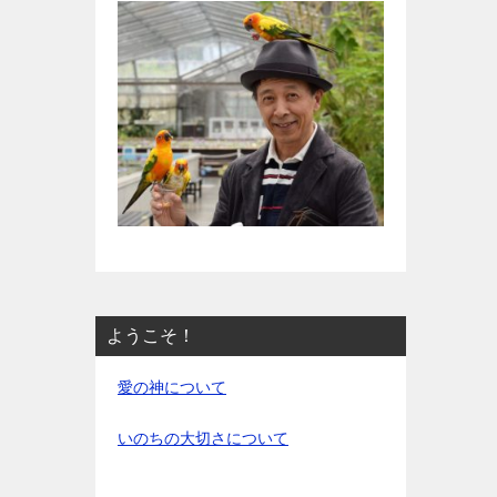
ようこそ！
愛の神について
いのちの大切さについて