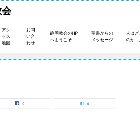
教会
アク
お問
静岡教会のHP
聖書からの
人はど
セス
い合
へようこそ！
メッセージ
のか 
地図
わせ
0
0