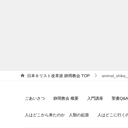
日本キリスト改革派 静岡教会
TOP
animal_shika
ごあいさつ
静岡教会 概要
入門講座
聖書Q&A
人はどこから来たのか 人類の起源
人はどこに行く