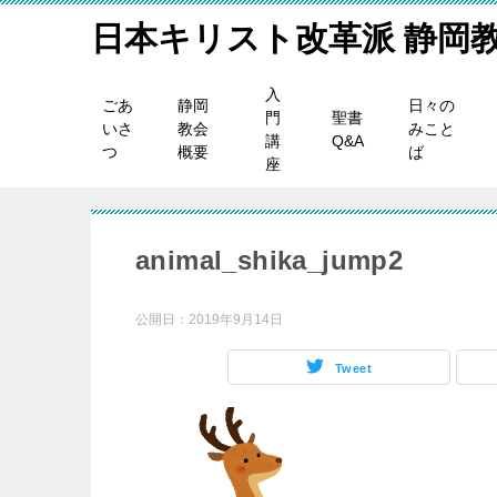
日本キリスト改革派 静岡
入
ごあ
静岡
日々の
門
聖書
いさ
教会
みこと
講
Q&A
つ
概要
ば
座
animal_shika_jump2
公開日：
2019年9月14日
Tweet