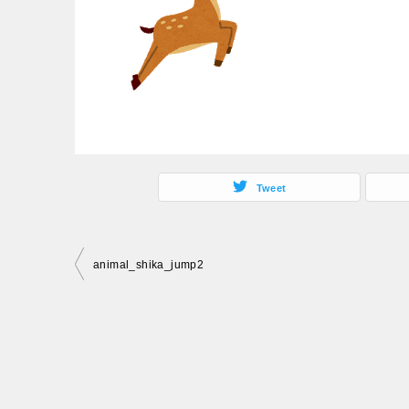
Tweet
投
animal_shika_jump2
稿
ナ
ビ
ゲ
ー