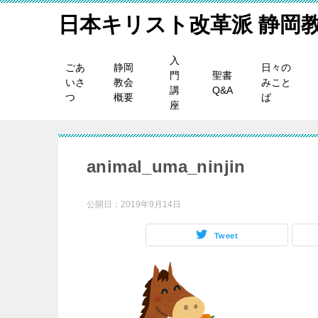
日本キリスト改革派 静岡
入
ごあ
静岡
日々の
門
聖書
いさ
教会
みこと
講
Q&A
つ
概要
ば
座
animal_uma_ninjin
公開日：
2019年9月14日
Tweet