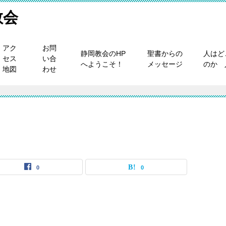
教会
アク
お問
静岡教会のHP
聖書からの
人はど
セス
い合
へようこそ！
メッセージ
のか 
地図
わせ
0
0