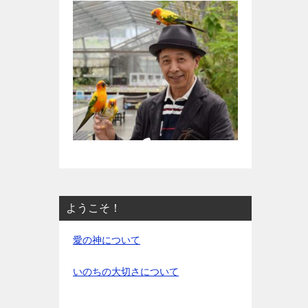
ようこそ！
愛の神について
いのちの大切さについて