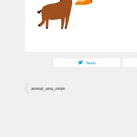
Tweet
投
animal_uma_ninjin
稿
ナ
ビ
ゲ
ー