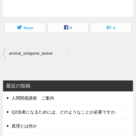
Tweet
0
0
投
animal_umigame_taimai
稿
ナ
ビ
最近の投稿
ゲ
人間関係講座 ご案内
ー
シ
Q2信者になるためには、どのようなことが必要ですか。
ョ
真理とは何か
ン