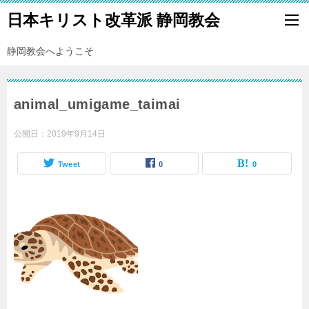
日本キリスト改革派 静岡教会
静岡教会へようこそ
animal_umigame_taimai
公開日：
2019年9月14日
Tweet
0
0