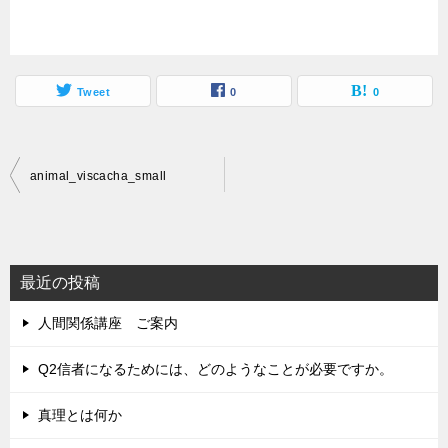
Tweet
0
0
投
animal_viscacha_small
稿
ナ
ビ
最近の投稿
ゲ
人間関係講座 ご案内
ー
シ
Q2信者になるためには、どのようなことが必要ですか。
ョ
真理とは何か
ン