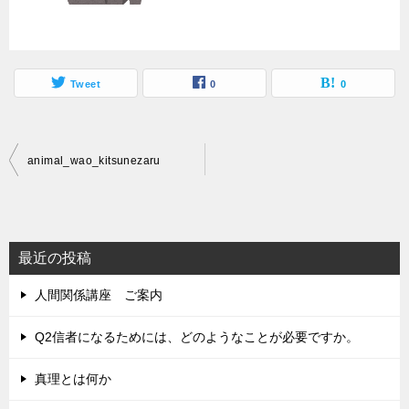
Tweet
0
0
投
animal_wao_kitsunezaru
稿
ナ
ビ
最近の投稿
ゲ
人間関係講座 ご案内
ー
シ
Q2信者になるためには、どのようなことが必要ですか。
ョ
真理とは何か
ン