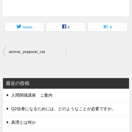
Tweet
0
0
投
animal_yopparai_cat
稿
ナ
ビ
最近の投稿
ゲ
人間関係講座 ご案内
ー
シ
Q2信者になるためには、どのようなことが必要ですか。
ョ
真理とは何か
ン