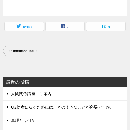
Tweet
0
0
投
animalface_kaba
稿
ナ
ビ
最近の投稿
ゲ
人間関係講座 ご案内
ー
シ
Q2信者になるためには、どのようなことが必要ですか。
ョ
真理とは何か
ン