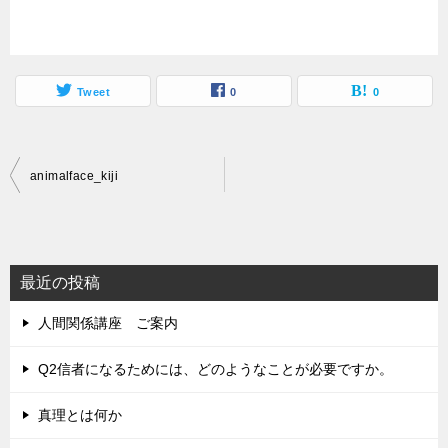
Tweet
0
0
投
animalface_kiji
稿
ナ
ビ
最近の投稿
ゲ
人間関係講座 ご案内
ー
シ
Q2信者になるためには、どのようなことが必要ですか。
ョ
真理とは何か
ン