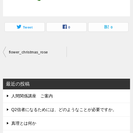
Tweet
0
0
投
flower_christmas_rose
稿
ナ
ビ
最近の投稿
ゲ
人間関係講座 ご案内
ー
シ
Q2信者になるためには、どのようなことが必要ですか。
ョ
真理とは何か
ン