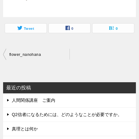
Tweet
0
0
投
flower_nanohana
稿
ナ
ビ
最近の投稿
ゲ
人間関係講座 ご案内
ー
シ
Q2信者になるためには、どのようなことが必要ですか。
ョ
真理とは何か
ン