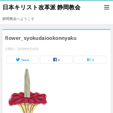
日本キリスト改革派 静岡教会
静岡教会へようこそ
flower_syokudaiookonnyaku
公開日：
2019年9月14日
Tweet
0
0