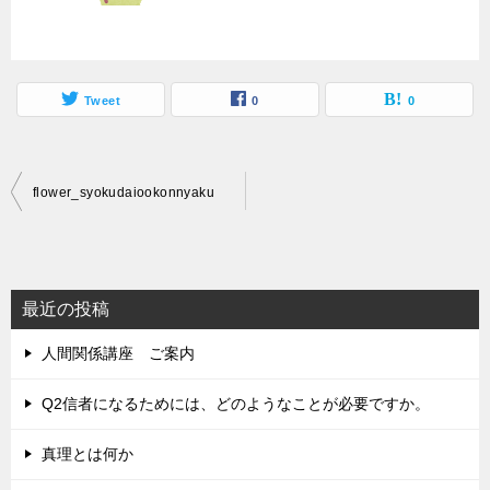
Tweet
0
0
投
flower_syokudaiookonnyaku
稿
ナ
ビ
最近の投稿
ゲ
人間関係講座 ご案内
ー
シ
Q2信者になるためには、どのようなことが必要ですか。
ョ
真理とは何か
ン