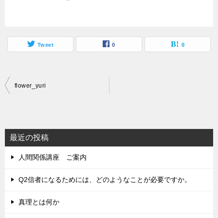
Tweet
0
0
投
flower_yuri
稿
ナ
ビ
最近の投稿
ゲ
人間関係講座 ご案内
ー
シ
Q2信者になるためには、どのようなことが必要ですか。
ョ
真理とは何か
ン