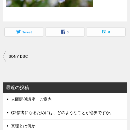
Tweet
0
0
投
SONY DSC
稿
ナ
ビ
最近の投稿
ゲ
人間関係講座 ご案内
ー
シ
Q2信者になるためには、どのようなことが必要ですか。
ョ
真理とは何か
ン