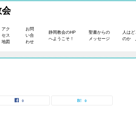
教会
アク
お問
静岡教会のHP
聖書からの
人はど
セス
い合
へようこそ！
メッセージ
のか 
地図
わせ
0
0