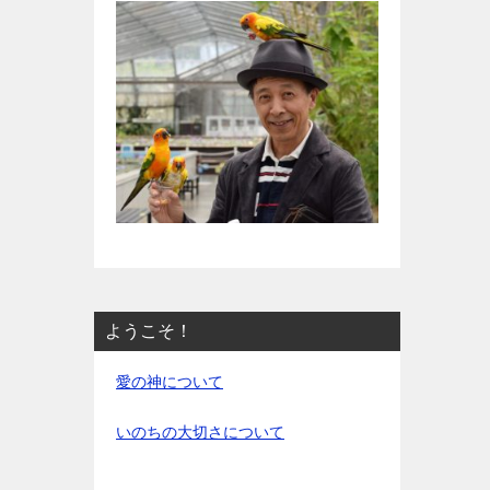
ようこそ！
愛の神について
いのちの大切さについて