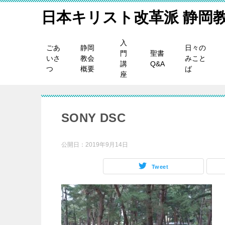
日本キリスト改革派 静岡
入
ごあ
静岡
日々の
門
聖書
いさ
教会
みこと
講
Q&A
つ
概要
ば
座
SONY DSC
公開日：
2019年9月14日
Tweet