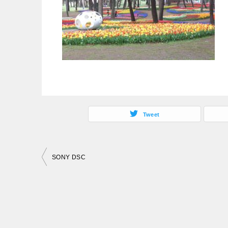
Tweet
投
SONY DSC
稿
ナ
ビ
ゲ