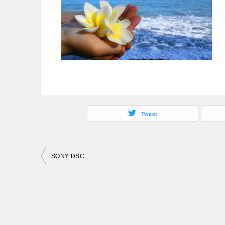
Tweet
投
SONY DSC
稿
ナ
ビ
ゲ