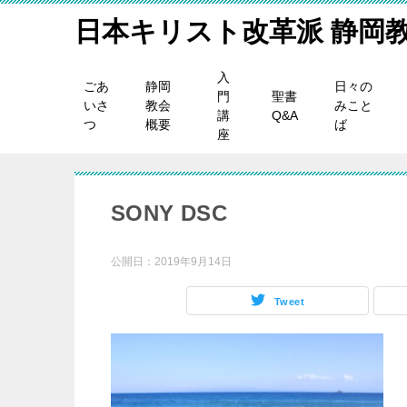
日本キリスト改革派 静岡
入
ごあ
静岡
日々の
門
聖書
いさ
教会
みこと
講
Q&A
つ
概要
ば
座
SONY DSC
公開日：
2019年9月14日
Tweet