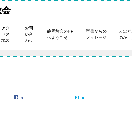
教会
アク
お問
静岡教会のHP
聖書からの
人はど
セス
い合
へようこそ！
メッセージ
のか 
地図
わせ
0
0