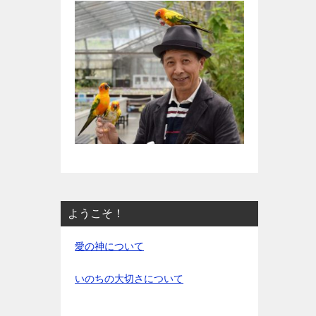
ようこそ！
愛の神について
いのちの大切さについて