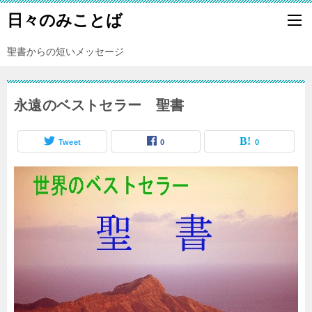
日々のみことば
聖書からの短いメッセージ
永遠のベストセラー 聖書
Tweet
0
0