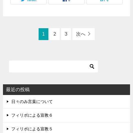
Tweet
0
0
1
2
3
次へ
最近の投稿
日々のみ言葉について
フィリポによる宣教６
フィリポによる宣教５