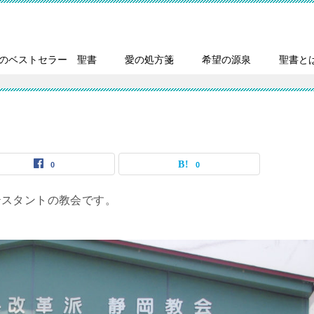
のベストセラー 聖書
愛の処方箋
希望の源泉
聖書と
0
0
テスタントの教会です。