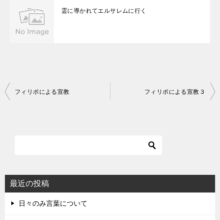
霊に導かれてエルサレムに行く
投
フィリポによる宣教
フィリポによる宣教３
稿
ナ
ビ
ゲ
ー
シ
最近の投稿
ョ
日々のみ言葉について
ン